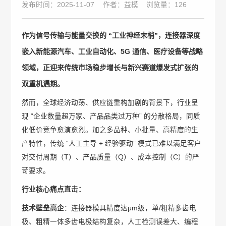
发布时间：2025-11-07
作者：益模
浏览量：126
作为信号传输与能量交换的 “工业神经末梢”，连接器深度
嵌入新能源汽车、工业自动化、5G 通信、医疗设备等战略
领域，正迎来传统市场稳步增长与新兴赛道爆发式扩张的
双重机遇期。
然而，全球经济动荡、供应链重构加剧的背景下，行业呈
现 “企业数量超万家、产品品类过万种” 的分散格局，同质
化低价竞争愈演愈烈。加之多品种、小批量、高精度的生
产特性，传统 “人工主导 + 经验驱动” 模式已难以满足客户
对交付周期（T）、产品质量（Q）、成本控制（C）的严
苛要求。
行业核心痛点直击：
技术壁垒高企
：连接器模具精度达μm级，单/粗精多齿电
极、粗精一体多齿电极结构复杂，人工检测误差大、编程