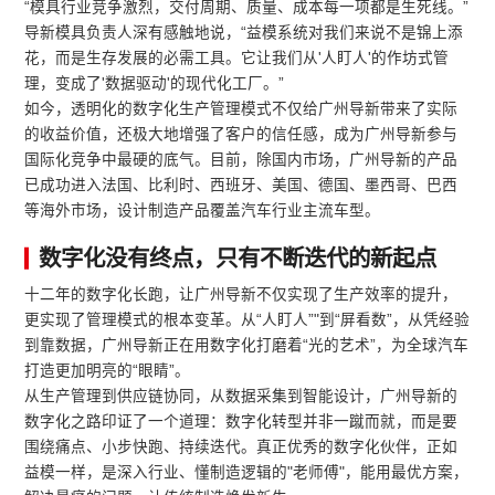
“模具行业竞争激烈，交付周期、质量、成本每一项都是生死线。”
导新模具负责人深有感触地说，“益模系统对我们来说不是锦上添
花，而是生存发展的必需工具。它让我们从'人盯人'的作坊式管
理，变成了'数据驱动'的现代化工厂。”
如今，透明化的数字化生产管理模式不仅给广州导新带来了实际
的收益价值，还极大地增强了客户的信任感，成为广州导新参与
国际化竞争中最硬的底气。目前，除国内市场，广州导新的产品
已成功进入法国、比利时、西班牙、美国、德国、墨西哥、巴西
等海外市场，设计制造产品覆盖汽车行业主流车型。
数字化没有终点，只有不断迭代的新起点
十二年的数字化长跑，让广州导新不仅实现了生产效率的提升，
更实现了管理模式的根本变革。从“人盯人”"到“屏看数”，从凭经验
到靠数据，广州导新正在用数字化打磨着“光的艺术”，为全球汽车
打造更加明亮的“眼睛”。
从生产管理到供应链协同，从数据采集到智能设计，广州导新的
数字化之路印证了一个道理：数字化转型并非一蹴而就，而是要
围绕痛点、小步快跑、持续迭代。真正优秀的数字化伙伴，正如
益模一样，是深入行业、懂制造逻辑的"老师傅"，能用最优方案，