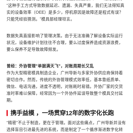
“这种手工方式导致数据延迟、遗漏、失真严重，我们无法得知真
实的设备效率（OEE）是多少，停机原因是故障还是程式有误？
只能凭经验猜测。”模具部经理坦言。
数据失真直接影响了管理决策。由于无法准确了解设备实际运行
状况，设备维护计划往往不合理，要么过度保养造成资源浪费，
要么保养不足导致故障频发。
曾经：外协管理"单据满天飞"，对账周期长又乱
作为大型精密模具制造企业，广州导新与多家外协供应商保持着
密切合作。然而，传统的外协管理模式效率低，基本靠纸质单、
微信、电话沟通，进度不透明，对账耗时易错。外协厂家的交货
准时率难以保障，经常因为一个外协件延误导致整个模具交付延
期。
携手益模 ，一场贯穿12年的数字化长跑
“精密”不止于制造，更在于管理。面对这些痛点，广州导新并没有
选择盲目引进最先进的系统，而是制定了一个循序渐进数字化转